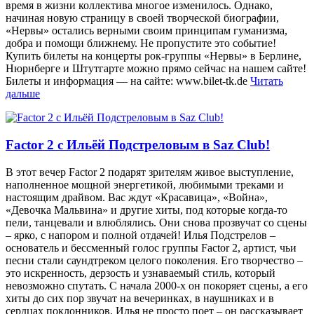
время в жизни коллектива многое изменилось. Однако,
начиная новую страницу в своей творческой биографии,
«Нервы» остались верными своим принципам гуманизма,
добра и помощи ближнему. Не пропустите это событие!
Купить билеты на концерты рок-группы «Нервы» в Берлине,
Нюрнберге и Штутгарте можно прямо сейчас на нашем сайте!
Билеты и информация — на сайте: www.bilet-tk.de
Читать
дальше
Factor 2 с Ильёй Подстреловым в Saz Club!
В этот вечер Factor 2 подарят зрителям живое выступление,
наполненное мощной энергетикой, любимыми треками и
настоящим драйвом. Вас ждут «Красавица», «Война»,
«Девочка Мальвина» и другие хиты, под которые когда-то
пели, танцевали и влюблялись. Они снова прозвучат со сцены
– ярко, с напором и полной отдачей! Илья Подстрелов –
основатель и бессменный голос группы Factor 2, артист, чьи
песни стали саундтреком целого поколения. Его творчество –
это искренность, дерзость и узнаваемый стиль, который
невозможно спутать. С начала 2000-х он покоряет сцены, а его
хиты до сих пор звучат на вечеринках, в наушниках и в
сердцах поклонников. Илья не просто поет – он рассказывает