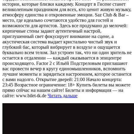
истории, которые близки каждому. Концерт в Гисене станет
великолепным праздником для всех, кто ценит живую музыку,
атмосферу единства и откровенные эмоции. Saz Club & Bar –
место, где идеально сочетаются удобство для гостей и
возможности для артистов. Здесь все продумано до мелочей:
кирпичные стены задают аутентичный настрой,
приглушенный свет фокусирует внимание на сцене, а
акустическая система выдает кристально чистый звук и
глубокий бас, который вибрирует в воздухе и ощущается
буквально всем телом. Зал устроен так, что ни один зритель не
остается в отдалении — каждый оказывается в эпицентре
происходящего. Factor 2 с Ильёй Подстреловым приглашают
вас провести вечер в кругу единомышленников, вспомнить
лучшие моменты и зарядиться настроением, которое останется
с вами надолго. Открытие дверей: 21:00 Начало концерта:
23:45 Возрастное ограничение: 18+ Купить билеты вы можете
прямо сейчас на нашем сайте! Билеты и информация — на
сайте: www.bilet-tk.de
Читать дальше