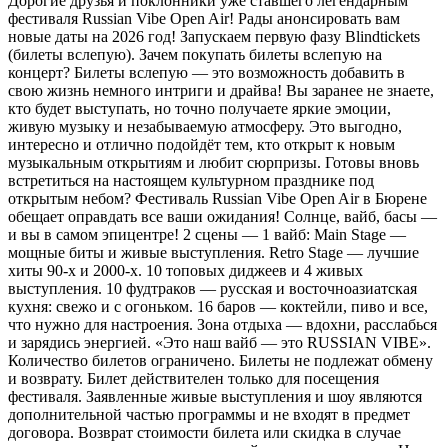
Дорогие друзья и поклонники уже ставшего легендарным
фестиваля Russian Vibe Open Air! Рады анонсировать вам
новые даты на 2026 год! Запускаем первую фазу Blindtickets
(билеты вслепую). Зачем покупать билеты вслепую на
концерт? Билеты вслепую — это возможность добавить в
свою жизнь немного интриги и драйва! Вы заранее не знаете,
кто будет выступать, но точно получаете яркие эмоции,
живую музыку и незабываемую атмосферу. Это выгодно,
интересно и отлично подойдёт тем, кто открыт к новым
музыкальным открытиям и любит сюрпризы. Готовы вновь
встретиться на настоящем культурном празднике под
открытым небом? Фестиваль Russian Vibe Open Air в Бюрене
обещает оправдать все ваши ожидания! Солнце, вайб, басы —
и вы в самом эпицентре! 2 сцены — 1 вайб: Main Stage —
мощные биты и живые выступления. Retro Stage — лучшие
хиты 90-х и 2000-х. 10 топовых диджеев и 4 живых
выступления. 10 фудтраков — русская и восточноазиатская
кухня: свежо и с огоньком. 16 баров — коктейли, пиво и все,
что нужно для настроения. Зона отдыха — вдохни, расслабься
и зарядись энергией. «Это наш вайб — это RUSSIAN VIBE».
Количество билетов ограничено. Билеты не подлежат обмену
и возврату. Билет действителен только для посещения
фестиваля. Заявленные живые выступления и шоу являются
дополнительной частью программы и не входят в предмет
договора. Возврат стоимости билета или скидка в случае