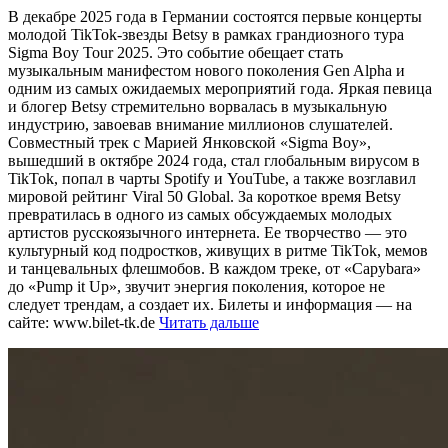
В декабре 2025 года в Германии состоятся первые концерты
молодой TikTok-звезды Betsy в рамках грандиозного тура
Sigma Boy Tour 2025. Это событие обещает стать
музыкальным манифестом нового поколения Gen Alpha и
одним из самых ожидаемых мероприятий года. Яркая певица
и блогер Betsy стремительно ворвалась в музыкальную
индустрию, завоевав внимание миллионов слушателей.
Совместный трек с Марией Янковской «Sigma Boy»,
вышедший в октябре 2024 года, стал глобальным вирусом в
TikTok, попал в чарты Spotify и YouTube, а также возглавил
мировой рейтинг Viral 50 Global. За короткое время Betsy
превратилась в одного из самых обсуждаемых молодых
артистов русскоязычного интернета. Ее творчество — это
культурный код подростков, живущих в ритме TikTok, мемов
и танцевальных флешмобов. В каждом треке, от «Capybara»
до «Pump it Up», звучит энергия поколения, которое не
следует трендам, а создает их. Билеты и информация — на
сайте: www.bilet-tk.de
Читать дальше