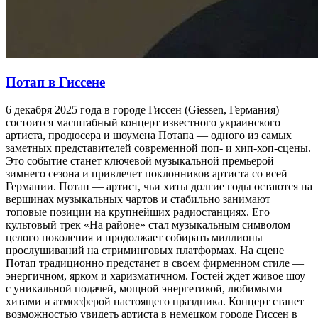
Потап в Гиссене
6 декабря 2025 года в городе Гиссен (Giessen, Германия)
состоится масштабный концерт известного украинского
артиста, продюсера и шоумена Потапа — одного из самых
заметных представителей современной поп- и хип-хоп-сцены.
Это событие станет ключевой музыкальной премьерой
зимнего сезона и привлечет поклонников артиста со всей
Германии. Потап — артист, чьи хиты долгие годы остаются на
вершинах музыкальных чартов и стабильно занимают
топовые позиции на крупнейших радиостанциях. Его
культовый трек «На районе» стал музыкальным символом
целого поколения и продолжает собирать миллионы
прослушиваний на стриминговых платформах. На сцене
Потап традиционно предстанет в своем фирменном стиле —
энергичном, ярком и харизматичном. Гостей ждет живое шоу
с уникальной подачей, мощной энергетикой, любимыми
хитами и атмосферой настоящего праздника. Концерт станет
возможностью увидеть артиста в немецком городе Гиссен в