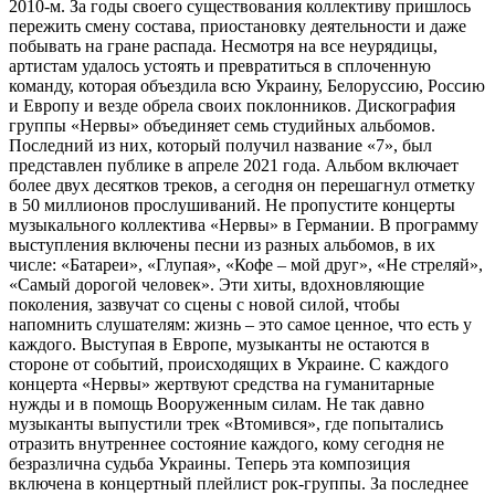
2010-м. За годы своего существования коллективу пришлось
пережить смену состава, приостановку деятельности и даже
побывать на гране распада. Несмотря на все неурядицы,
артистам удалось устоять и превратиться в сплоченную
команду, которая объездила всю Украину, Белоруссию, Россию
и Европу и везде обрела своих поклонников. Дискография
группы «Нервы» объединяет семь студийных альбомов.
Последний из них, который получил название «7», был
представлен публике в апреле 2021 года. Альбом включает
более двух десятков треков, а сегодня он перешагнул отметку
в 50 миллионов прослушиваний. Не пропустите концерты
музыкального коллектива «Нервы» в Германии. В программу
выступления включены песни из разных альбомов, в их
числе: «Батареи», «Глупая», «Кофе – мой друг», «Не стреляй»,
«Самый дорогой человек». Эти хиты, вдохновляющие
поколения, зазвучат со сцены с новой силой, чтобы
напомнить слушателям: жизнь – это самое ценное, что есть у
каждого. Выступая в Европе, музыканты не остаются в
стороне от событий, происходящих в Украине. С каждого
концерта «Нервы» жертвуют средства на гуманитарные
нужды и в помощь Вооруженным силам. Не так давно
музыканты выпустили трек «Втомився», где попытались
отразить внутреннее состояние каждого, кому сегодня не
безразлична судьба Украины. Теперь эта композиция
включена в концертный плейлист рок-группы. За последнее