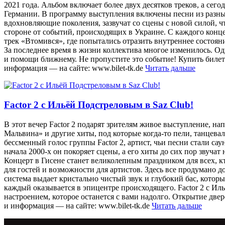
2021 года. Альбом включает более двух десятков треков, а се
Германии. В программу выступления включены песни из разных 
вдохновляющие поколения, зазвучат со сцены с новой силой, ч
стороне от событий, происходящих в Украине. С каждого кон
трек «Втомився», где попытались отразить внутреннее состоян
За последнее время в жизни коллектива многое изменилось. О
и помощи ближнему. Не пропустите это событие! Купить биле
информация — на сайте: www.bilet-tk.de
Читать дальше
Factor 2 с Ильёй Подстреловым в Saz Club!
В этот вечер Factor 2 подарят зрителям живое выступление, 
Мальвина» и другие хиты, под которые когда-то пели, танцевал
бессменный голос группы Factor 2, артист, чьи песни стали са
начала 2000-х он покоряет сцены, а его хиты до сих пор звучат
Концерт в Гисене станет великолепным праздником для всех, к
для гостей и возможности для артистов. Здесь все продумано 
система выдает кристально чистый звук и глубокий бас, которы
каждый оказывается в эпицентре происходящего. Factor 2 с И
настроением, которое останется с вами надолго. Открытие двер
и информация — на сайте: www.bilet-tk.de
Читать дальше