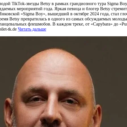
лодой TikTok-звезды Betsy в рамках грандиозного тура Sigma Bo
даемых мероприятий года. Яркая певица и блогер Betsy стреми
овской «Sigma Boy», вышедший в октябре 2024 года, стал глоба
 время Betsy превратилась в одного из самых обсуждаемых молод
анцевальных флешмобов. В каждом треке, от «Capybara» до «Pump
let-tk.de
Читать дальше