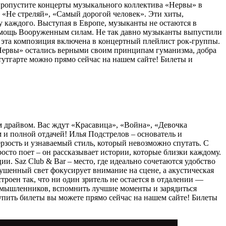
 пропустите концерты музыкального коллектива «Нервы» в
, «Не стреляй», «Самый дорогой человек». Эти хиты,
 у каждого. Выступая в Европе, музыканты не остаются в
помощь Вооруженным силам. Не так давно музыканты выпустили
ь эта композиция включена в концертный плейлист рок-группы.
 «Нервы» остались верными своим принципам гуманизма, добра
утгарте можно прямо сейчас на нашем сайте! Билеты и
м драйвом. Вас ждут «Красавица», «Война», «Девочка
м и полной отдачей! Илья Подстрелов – основатель и
дерзость и узнаваемый стиль, который невозможно спутать. С
росто поет – он рассказывает истории, которые близки каждому.
и. Saz Club & Bar – место, где идеально сочетаются удобство
лушенный свет фокусирует внимание на сцене, а акустическая
троен так, что ни один зритель не остается в отдалении —
номышленников, вспомнить лучшие моменты и зарядиться
Купить билеты вы можете прямо сейчас на нашем сайте! Билеты