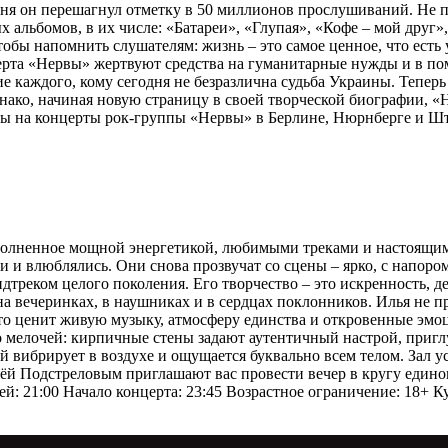
годня он перешагнул отметку в 50 миллионов прослушиваний. Не
альбомов, в их числе: «Батареи», «Глупая», «Кофе – мой друг»
тобы напомнить слушателям: жизнь – это самое ценное, что есть
церта «Нервы» жертвуют средства на гуманитарные нужды и в 
ие каждого, кому сегодня не безразлична судьба Украины. Тепер
днако, начиная новую страницу в своей творческой биографии,
ты на концерты рок-группы «Нервы» в Берлине, Нюрнберге и Шт
наполненное мощной энергетикой, любимыми треками и настоящи
и и влюблялись. Они снова прозвучат со сцены – ярко, с напоро
ундтреком целого поколения. Его творчество – это искренность, 
 на вечеринках, в наушниках и в сердцах поклонников. Илья не п
то ценит живую музыку, атмосферу единства и откровенные эмоци
до мелочей: кирпичные стены задают аутентичный настрой, приг
й вибрирует в воздухе и ощущается буквально всем телом. Зал ус
льёй Подстреловым приглашают вас провести вечер в кругу еди
ей: 21:00 Начало концерта: 23:45 Возрастное ограничение: 18+ 