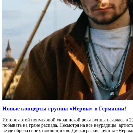
Новые концерты группы «Нервы» в Германии!
История этой популярной украинской рок-группы началась в 20
побывать на гране распада. Несмотря на все неурядицы, артист
везде обрела своих поклонников. Дискография группы «Нервы»