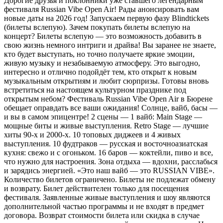
Дорогие друзья и поклонники уже ставшего легендарным
фестиваля Russian Vibe Open Air! Рады анонсировать вам
новые даты на 2026 год! Запускаем первую фазу Blindtickets
(билеты вслепую). Зачем покупать билеты вслепую на
концерт? Билеты вслепую — это возможность добавить в
свою жизнь немного интриги и драйва! Вы заранее не знаете,
кто будет выступать, но точно получаете яркие эмоции,
живую музыку и незабываемую атмосферу. Это выгодно,
интересно и отлично подойдёт тем, кто открыт к новым
музыкальным открытиям и любит сюрпризы. Готовы вновь
встретиться на настоящем культурном празднике под
открытым небом? Фестиваль Russian Vibe Open Air в Бюрене
обещает оправдать все ваши ожидания! Солнце, вайб, басы —
и вы в самом эпицентре! 2 сцены — 1 вайб: Main Stage —
мощные биты и живые выступления. Retro Stage — лучшие
хиты 90-х и 2000-х. 10 топовых диджеев и 4 живых
выступления. 10 фудтраков — русская и восточноазиатская
кухня: свежо и с огоньком. 16 баров — коктейли, пиво и все,
что нужно для настроения. Зона отдыха — вдохни, расслабься
и зарядись энергией. «Это наш вайб — это RUSSIAN VIBE».
Количество билетов ограничено. Билеты не подлежат обмену
и возврату. Билет действителен только для посещения
фестиваля. Заявленные живые выступления и шоу являются
дополнительной частью программы и не входят в предмет
договора. Возврат стоимости билета или скидка в случае