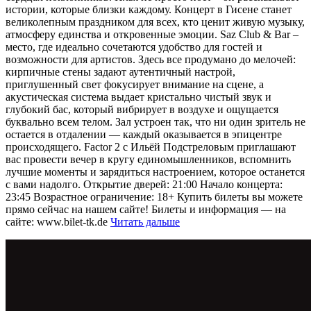
истории, которые близки каждому. Концерт в Гисене станет
великолепным праздником для всех, кто ценит живую музыку,
атмосферу единства и откровенные эмоции. Saz Club & Bar –
место, где идеально сочетаются удобство для гостей и
возможности для артистов. Здесь все продумано до мелочей:
кирпичные стены задают аутентичный настрой,
приглушенный свет фокусирует внимание на сцене, а
акустическая система выдает кристально чистый звук и
глубокий бас, который вибрирует в воздухе и ощущается
буквально всем телом. Зал устроен так, что ни один зритель не
остается в отдалении — каждый оказывается в эпицентре
происходящего. Factor 2 с Ильёй Подстреловым приглашают
вас провести вечер в кругу единомышленников, вспомнить
лучшие моменты и зарядиться настроением, которое останется
с вами надолго. Открытие дверей: 21:00 Начало концерта:
23:45 Возрастное ограничение: 18+ Купить билеты вы можете
прямо сейчас на нашем сайте! Билеты и информация — на
сайте: www.bilet-tk.de
Читать дальше