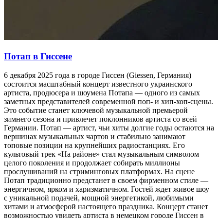
Потап в Гиссене
6 декабря 2025 года в городе Гиссен (Giessen, Германия)
состоится масштабный концерт известного украинского
артиста, продюсера и шоумена Потапа — одного из самых
заметных представителей современной поп- и хип-хоп-сцены.
Это событие станет ключевой музыкальной премьерой
зимнего сезона и привлечет поклонников артиста со всей
Германии. Потап — артист, чьи хиты долгие годы остаются на
вершинах музыкальных чартов и стабильно занимают
топовые позиции на крупнейших радиостанциях. Его
культовый трек «На районе» стал музыкальным символом
целого поколения и продолжает собирать миллионы
прослушиваний на стриминговых платформах. На сцене
Потап традиционно предстанет в своем фирменном стиле —
энергичном, ярком и харизматичном. Гостей ждет живое шоу
с уникальной подачей, мощной энергетикой, любимыми
хитами и атмосферой настоящего праздника. Концерт станет
возможностью увидеть артиста в немецком городе Гиссен в