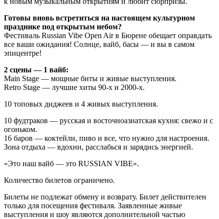
к новым музыкальным открытиям и любит сюрпризы.
Готовы вновь встретиться на настоящем культурном
празднике под открытым небом?
Фестиваль Russian Vibe Open Air в Бюрене обещает оправдать
все ваши ожидания! Солнце, вайб, басы — и вы в самом
эпицентре!
2 сцены — 1 вайб:
Main Stage — мощные биты и живые выступления.
Retro Stage — лучшие хиты 90-х и 2000-х.
10 топовых диджеев и 4 живых выступления.
10 фудтраков — русская и восточноазиатская кухня: свежо и с
огоньком.
16 баров — коктейли, пиво и все, что нужно для настроения.
Зона отдыха — вдохни, расслабься и зарядись энергией.
«Это наш вайб — это RUSSIAN VIBE».
Количество билетов ограничено.
Билеты не подлежат обмену и возврату. Билет действителен
только для посещения фестиваля. Заявленные живые
выступления и шоу являются дополнительной частью