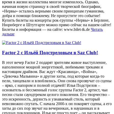
время в жизни коллектива многое изменилось. Однако,
начиная новую страницу в своей творческой биографии,
«Нервы» остались верными своим принципам гуманизма,
добра и помощи ближнему. Не пропустите это событие!
Купить билеты на концерты рок-группы «Нервы» в Берлине,
Нюрнберге и Штутгарте можно прямо сейчас на нашем сайте!
Билеты и информация — на сайте: www.bilet-tk.de
Читать
дальше
Factor 2 с Ильёй Подстреловым в Saz Club!
В этот вечер Factor 2 подарят зрителям живое выступление,
наполненное мощной энергетикой, любимыми треками и
настоящим драйвом. Вас ждут «Красавица», «Война»,
«Девочка Мальвина» и другие хиты, под которые когда-то
пели, танцевали и влюблялись. Они снова прозвучат со сцены
– ярко, с напором и полной отдачей! Илья Подстрелов –
основатель и бессменный голос группы Factor 2, артист, чьи
песни стали саундтреком целого поколения. Его творчество –
это искренность, дерзость и узнаваемый стиль, который
невозможно спутать. С начала 2000-х он покоряет сцены, а его
хиты до сих пор звучат на вечеринках, в наушниках и в
сердцах поклонников. Илья не просто поет – он рассказывает