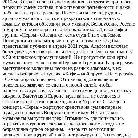
2010-м. За годы своего существования коллективу пришлось
пережить смену состава, приостановку деятельности и даже
побывать на гране распада. Несмотря на все неурядицы,
артистам удалось устоять и превратиться в сплоченную
команду, которая объездила всю Украину, Белоруссию, Россию
и Европу и везде обрела своих поклонников. Дискография
группы «Нервы» объединяет семь студийных альбомов.
Последний из них, который получил название «7», был
представлен публике в апреле 2021 года. Альбом включает
более двух десятков треков, а сегодня он перешагнул отметку
в 50 миллионов прослушиваний. Не пропустите концерты
музыкального коллектива «Нервы» в Германии. В программу
выступления включены песни из разных альбомов, в их
числе: «Батареи», «Глупая», «Кофе – мой друг», «Не стреляй»,
«Самый дорогой человек». Эти хиты, вдохновляющие
поколения, зазвучат со сцены с новой силой, чтобы
напомнить слушателям: жизнь – это самое ценное, что есть у
каждого. Выступая в Европе, музыканты не остаются в
стороне от событий, происходящих в Украине. С каждого
концерта «Нервы» жертвуют средства на гуманитарные
нужды и в помощь Вооруженным силам. Не так давно
музыканты выпустили трек «Втомився», где попытались
отразить внутреннее состояние каждого, кому сегодня не
безразлична судьба Украины. Теперь эта композиция
включена в концертный плейлист рок-группы. За последнее