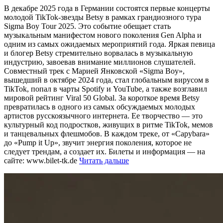
В декабре 2025 года в Германии состоятся первые концерты
молодой TikTok-звезды Betsy в рамках грандиозного тура
Sigma Boy Tour 2025. Это событие обещает стать
музыкальным манифестом нового поколения Gen Alpha и
одним из самых ожидаемых мероприятий года. Яркая певица
и блогер Betsy стремительно ворвалась в музыкальную
индустрию, завоевав внимание миллионов слушателей.
Совместный трек с Марией Янковской «Sigma Boy»,
вышедший в октябре 2024 года, стал глобальным вирусом в
TikTok, попал в чарты Spotify и YouTube, а также возглавил
мировой рейтинг Viral 50 Global. За короткое время Betsy
превратилась в одного из самых обсуждаемых молодых
артистов русскоязычного интернета. Ее творчество — это
культурный код подростков, живущих в ритме TikTok, мемов
и танцевальных флешмобов. В каждом треке, от «Capybara»
до «Pump it Up», звучит энергия поколения, которое не
следует трендам, а создает их. Билеты и информация — на
сайте: www.bilet-tk.de
Читать дальше